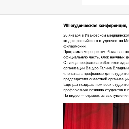
VIII студенческая конференция,
26 января в Ивановском медицинско
ко дню российского студенчества.М
филармонии.
Программа мероприятия была насыще
официальную часть, блок научных д
От лица профсоюза работников здра
организации Вацуро Галина Владими
членства в профсоюзе для студентов
председателя областной организации
Еще раз поздравляем всех студенто
профсоюзную позицию студентов и п
На видео — отрывок из выступления 