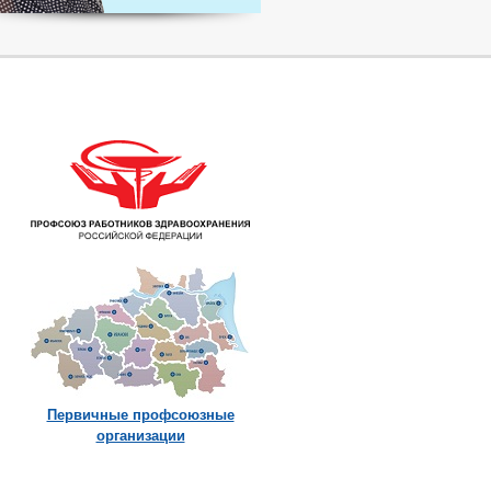
Первичные профсоюзные
организации