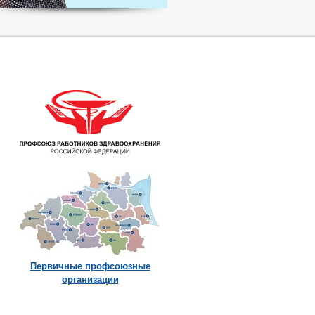
Первичные профсоюзные
организации