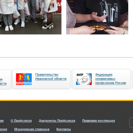
ная
О Профсоюзе
Документы Профсоюза
Правовая инспекция
ение
Молодежная страница
Контакты