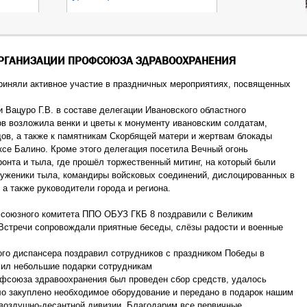
ОРГАНИЗАЦИИ ПРОФСОЮЗА ЗДРАВООХРАНЕНИЯ
иняли активное участие в праздничных мероприятиях, посвященных
 Вацуро Г.В. в составе делегации Ивановского областного
в возложила венки и цветы к монументу ивановским солдатам,
дов, а также к памятникам Скорбящей матери и жертвам блокады
се Балино. Кроме этого делегация посетила Вечный огонь
нта и тыла, где прошёл торжественный митинг, на который были
уженики тыла, командиры войсковых соединений, дислоцированных в
 а также руководители города и региона.
фсоюзного комитета ППО ОБУЗ ГКБ 8 поздравили с Великим
 Встречи сопровождали приятные беседы, слёзы радости и военные
го диспансера поздравил сотрудников с праздником Победы в
чил небольшие подарки сотрудникам
офсоюза здравоохранения был проведен сбор средств, удалось
ло закуплено необходимое оборудование и передано в подарок нашим
воздушно-десантной дивизии. Благодарим все первичные