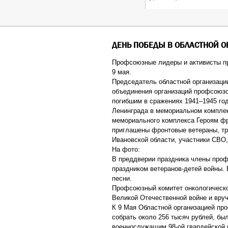
ДЕНЬ ПОБЕДЫ В ОБЛАСТНОЙ 
Профсоюзные лидеры и активисты пр
9 мая.
Председатель областной организации
объединения организаций профсоюзо
погибшим в сражениях 1941–1945 го
Ленинграда в мемориальном комплек
мемориального комплекса Героям фро
приглашены фронтовые ветераны, тр
Ивановской области, участники СВО,
На фото:
В преддверии праздника члены про
праздником ветеранов-детей войны.
песни.
Профсоюзный комитет онкологическо
Великой Отечественной войне и вру
К 9 Мая Областной организацией пр
собрать около 256 тысяч рублей, бы
военнослужащим 98-ой гвардейской 