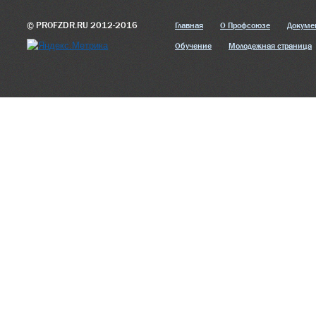
© PROFZDR.RU 2012-2016
Главная
О Профсоюзе
Докуме
Обучение
Молодежная страница