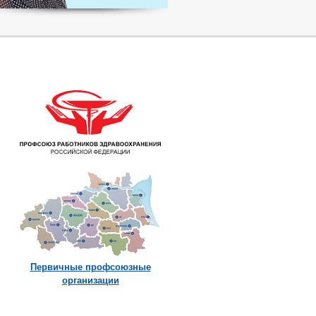
Первичные профсоюзные
организации