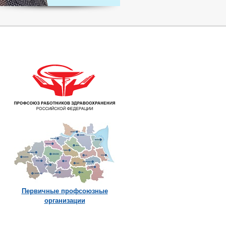
Первичные профсоюзные
организации