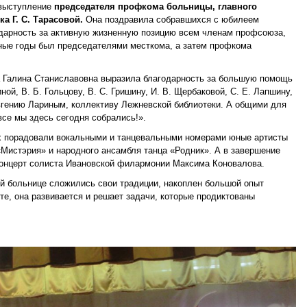
 выступление
председателя профкома больницы, главного
а Г. С. Тарасовой.
Она поздравила собравшихся с юбилеем
дарность за активную жизненную позицию всем членам профсоюза,
зные годы был председателями месткома, а затем профкома
а Галина Станиславовна выразила благодарность за большую помощь
ной, В. Б. Гольцову, В. С. Гришину, И. В. Щербаковой, С. Е. Лапшину,
Евгению Лариным, коллективу Лежневской библиотеки. А общими для
все мы здесь сегодня собрались!».
х порадовали вокальными и танцевальными номерами юные артисты
«Мистэрия» и народного ансамбля танца «Родник». А в завершение
онцерт солиста Ивановской филармонии Максима Коновалова.
й больнице сложились свои традиции, накоплен большой опыт
сте, она развивается и решает задачи, которые продиктованы