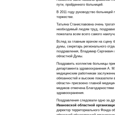
пути, пройденного больницей.
В 2011 году руководство больницей 
торжестве.
Татьяна Станиславовна очень трогат
необходимый людям труд, поздравил
пожелала всем всего самого наилуч
Вслед за главным врачом на сцену 
думы, секретарь регионального отде
поздравления, Владимир Сергеевич 
областной Думы.
Поздравить коллектив больницы прие
департамента здравоохранения А. М
медицинским работникам заслуженны
обязанностей и высокие показатели 
области» присвоено главной медици
медиков отмечена Благодарностями 
здравоохранения.
Поздравления следовали одно за др
Ивановской областной организаци
директор территориального Фонда об
областной общественной организаци