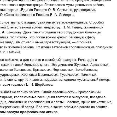
итель главы администрации Лежневского муниципального района,
ения партии «Единая Россия» О. В. Саркисян, руководитель
О «Союз пенсионеров России» В. А. Лебедева.
х слов звучало в адрес уважаемых ветеранов-медиков. С особой
кой Отечественной войны, медсестру, Н. М. Гунину, жительницу
. А. Соколову. Дань памяти отдали тем сотрудникам больницы,
али в госпиталях, кто после войны крепил районную сферу
уже ушедшим от нас и ныне здравствующим, — огромная
 всех жителей района. От имени ветеранов собравшихся на празднике
. И. Гамзина.
е событие, а для кого-то и семейный праздник. Речь идёт о
 таких в нашей больнице много. Это династии Жуковых, Аржановых,
оваленко-Гольцовых, Ермаковых, Чернышовых, Болобоновых,
удрявцевых, Хреновых-Васильевых, Пузриковых, Палкиных.
 на сцену, вручили цветы, подарки, исполнили музыкальный номер.
т врач-терапевт Е. Н. Щербакова.
зывает не только работа. Оплот сплочённости – профсоюзный
аздники, коллективные посещения театров и экскурсии, поездки в
 дня, спортивные соревнования и слёты – словом, яркие впечатления,
нергетический заряд. Всё это, а также огромная работа по защите
гом заслуга профсоюзного актива.