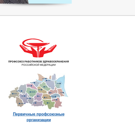
Первичные профсоюзные
организации