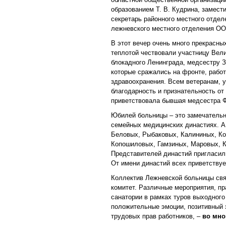
образованием Т. В. Кудрина, замест
секретарь районного местного отдел
лежневского местного отделения ОО
В этот вечер очень много прекрасны
теплотой чествовали участницу Вели
блокадного Ленинграда, медсестру З
которые сражались на фронте, работ
здравоохранения. Всем ветеранам, 
благодарность и признательность от
приветствовала бывшая медсестра Ф
Юбилей больницы – это замечательно
семейных медицинских династиях. А
Беловых, Рыбаковых, Калининых, К
Копошиловых, Гамзиных, Маровых, К
Представителей династий пригласили
От имени династий всех приветствуе
Коллектив Лежневской больницы свя
комитет. Различные мероприятия, пр
санатории в рамках туров выходного
положительные эмоции, позитивный э
трудовых прав работников, –
во мно