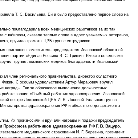
приняла Т. С. Васильева. Ей и было предоставлено первое слово на
ельно поблагодарила всех медицинских работников за их так
а с юбилеем, сказала теплые слова в адрес уважаемых ветеранов,
шего, вручила грамоты ЦРБ группе сотрудников.
был приглашен заместитель председателя Ивановской областной
ления партии «Единая Россия» В. С. Гришин. Вместе со словами
вручил группе лежневских медиков благодарности Ивановской
хал член регионального правительства, директор областного
. Фокин. С особым удовольствием Артур Мерабович вручил
е награды. Так за образцовое выполнение должностных
в работе звание «Почётный работник здравоохранения Ивановской
нской сестре Лежневской ЦРБ И. В. Лосевой. Большая группа
Министерства здравоохранения РФ и областного департамента
угим. Их произносили и вручали награды и подарки председатель
и Профсоюза работников здравоохранения РФ Г. В. Вацуро
,
язательного медицинского страхования И. Г. Березина, президент
и по защите прав и интересов специалистов со средним медицинским