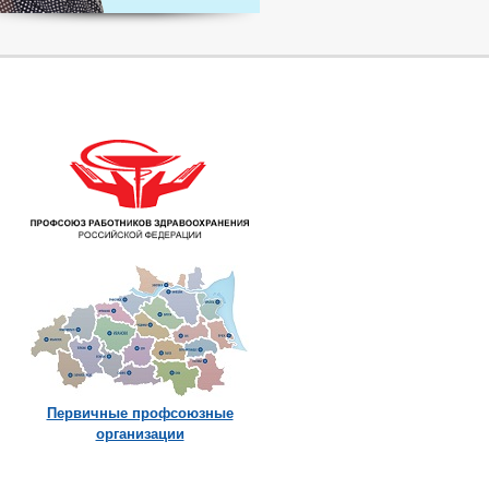
Первичные профсоюзные
организации