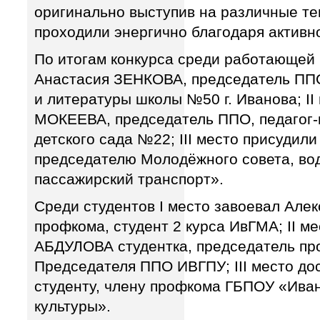
оригинально выступив на различные те
проходили энергично благодаря активн
По итогам конкурса среди работающей 
Анастасия ЗЕНКОВА, председатель ППО,
и литературы школы №50 г. Иванова; II
МОКЕЕВА, председатель ППО, педагог-
детского сада №22; III место присуди
председателю Молодёжного совета, в
пассажирский транспорт».
Среди студентов I место завоевал Ал
профкома, студент 2 курса ИвГМА; II м
АБДУЛОВА студентка, председатель про
Председателя ППО ИВГПУ; III место до
студенту, члену профкома ГБПОУ «Ива
культуры».