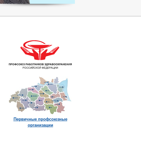
Первичные профсоюзные
организации