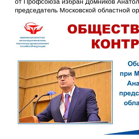
от Профсоюза избран Домников Анатол
председатель Московской областной о