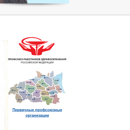
Первичные профсоюзные
организации