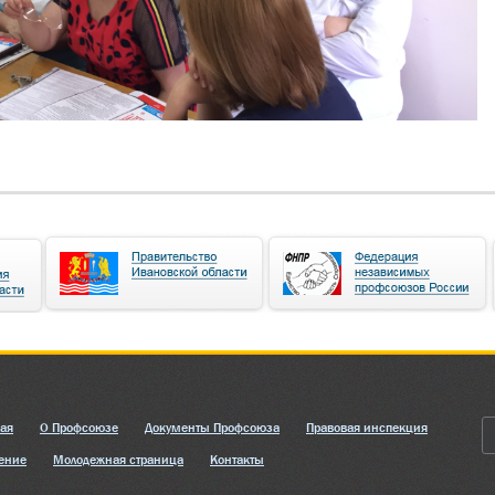
ная
О Профсоюзе
Документы Профсоюза
Правовая инспекция
ение
Молодежная страница
Контакты