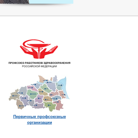
Первичные профсоюзные
организации