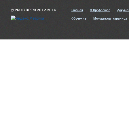
© PROFZDR.RU 2012-2016
Главная
О Профсоюзе
Докуме
Обучение
Молодежная страница