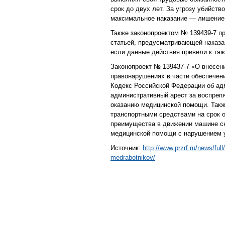
срок до двух лет. За угрозу убийст
максимальное наказание — лишение 
Также законопроектом № 139439-7 п
статьей, предусматривающей наказа
если данные действия привели к тяж
Законопроект № 139437-7 «О внесен
правонарушениях в части обеспечен
Кодекс Российской Федерации об а
административный арест за воспрепя
оказанию медицинской помощи. Так
транспортными средствами на срок о
преимущества в движении машине ск
медицинской помощи с нарушением 
Источник:
http://www.przrf.ru/news/fu
medrabotnikov/