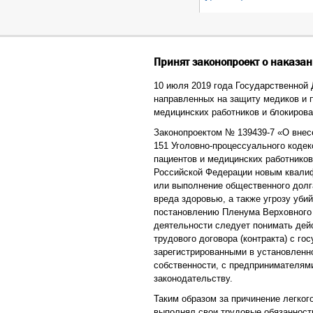
Принят законопроект о наказа
10 июля 2019 года Государственной 
направленных на защиту медиков и 
медицинских работников и блокиров
Законопроектом № 139439-7 «О внес
151 Уголовно-процессуального кодек
пациентов и медицинских работников
Российской Федерации новым квали
или выполнение общественного долга
вреда здоровью, а также угрозу уби
постановлению Пленума Верховного
деятельности следует понимать дейс
трудового договора (контракта) с г
зарегистрированными в установленн
собственности, с предпринимателям
законодательству.
Таким образом за причинение легког
выполнял свои трудовые обязанност