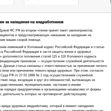
нии за нападение на медработников
Думой ФС РФ во втором чтении принят пакет законопроектов,
пациентов и предусматривающих наказание за нападение на
ание машин скорой помощи.
ении изменений в Уголовный кодекс Российской Федерации и статью
са Российской Федерации в части защиты жизни и здоровья
» дополняются положения статей 115 и 119 Уголовного кодекса
фицирующим признаком — осуществление служебной деятельности
. Данные статьи связанны с ответственностью за причинение легкого
йством или причинение тяжкого вреда здоровью. При этом, согласно
 Суда РФ от 27.01.1999 № 1 под осуществлением служебной
твия лица, входящие в круг его обязанностей, вытекающих из
осударственными, муниципальными, частными и иными
ом порядке предприятиями и организациями независимо от формы
и, деятельность которых не противоречит действующему
о вреда здоровью медработнику, который в момент нападения
и, предполагается максимальное наказание — лишение свободы на