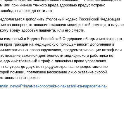
вом или причинение тяжкого вреда здоровью предусмотрено
свободы на срок до пяти лет.
редполагается дополнить Уголовный кодекс Российской Федерации
ние за воспрепятствование оказанию медицинской помощи, в случае
кому вреду здоровья пациента, или его смерти.
ии изменений в Кодекс Российской Федерации об административных
ия прав граждан на медицинскую помощь» вносит дополнения в
дминистративных правонарушениях, предусматривающие штраф или
тствование законной деятельности медицинского работника по
же административный штраф с лишением права управления
т полутора до двух лет предусмотрен за непредоставление
орой помощи, повлекшее неоказание либо оказание скорой
установленных сроков.
ll/main_news/Prinyat-zakonoproekt-o-nakazanii-za-napadenie-na-