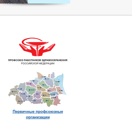
Первичные профсоюзные
организации