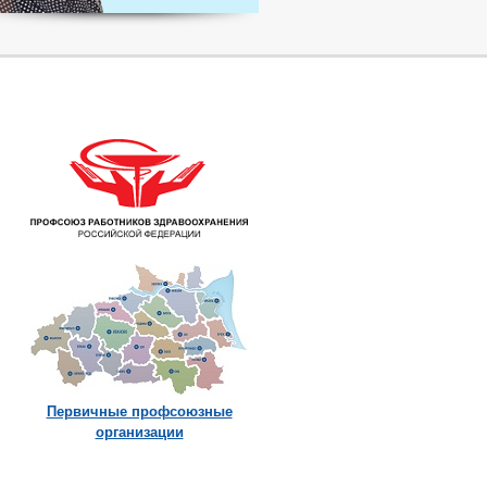
Первичные профсоюзные
организации