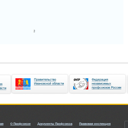
ная
О Профсоюзе
Документы Профсоюза
Правовая инспекция