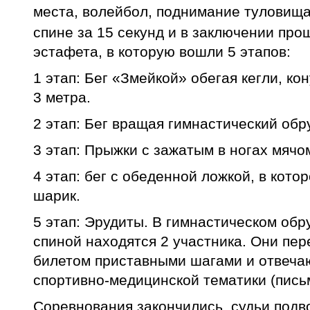
места,
в
олейбол, п
однимание туловища
спине за 15 секунд и в заключении пр
эстафета, в которую вошли 5 этапов:
1 этап: Бег «Змейкой» обегая кегли, к
3 метра.
2 этап: Бег вращая гимнастический обр
3 этап: Прыжки с зажатым в ногах мячо
4 этап: бег с обеденной ложкой, в кот
шарик.
5 этап: Эрудиты. В гимнастическом обру
спиной находятся 2 участника. Они пер
билетом приставными шагами и отвечаю
спортивно-медицинской тематики (пись
Соревнования закончились, судьи подво