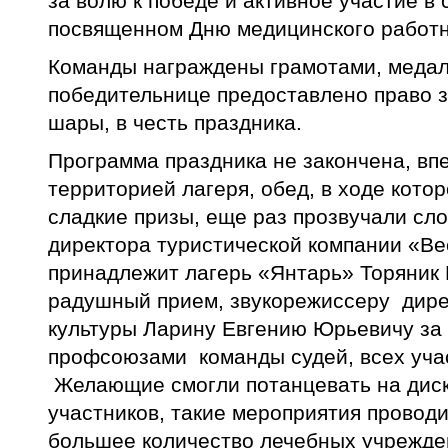
за волю к победе и активное участие в
посвященном Дню медицинского работн
Команды награждены грамотами, медал
победительнице предоставлено право з
шары, в честь праздника.
Программа праздника не закончена, вп
территорией лагеря, обед, в ходе кото
сладкие призы, еще раз прозвучали сло
директора туристической компании «Ве
принадлежит лагерь «Янтарь» Торяник
радушный прием, звукорежиссеру дир
культуры Ларину Евгению Юрьевичу за 
профсоюзами команды судей, всех уча
Желающие смогли потанцевать на диск
участников, такие мероприятия проводи
большее количество лечебных учрежден