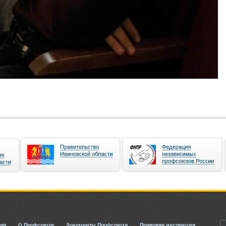
ная
О Профсоюзе
Документы Профсоюза
Правовая инспекция