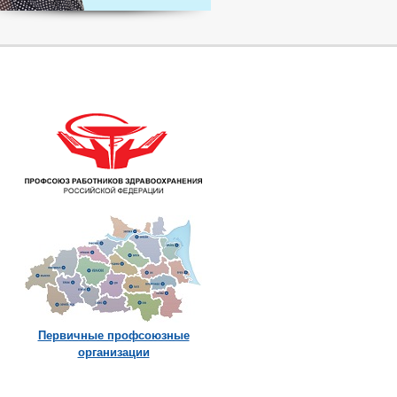
Первичные профсоюзные
организации