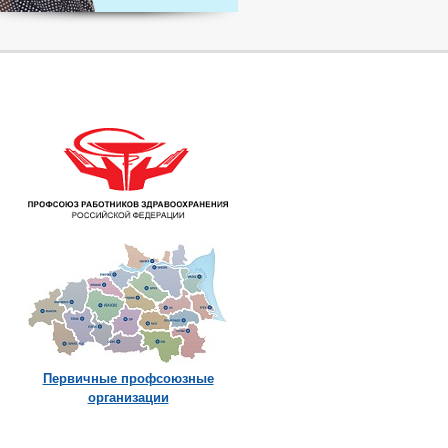
Первичные профсоюзные
организации