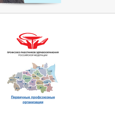
Первичные профсоюзные
организации