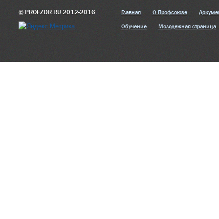
© PROFZDR.RU 2012-2016
Главная
О Профсоюзе
Докуме
Обучение
Молодежная страница